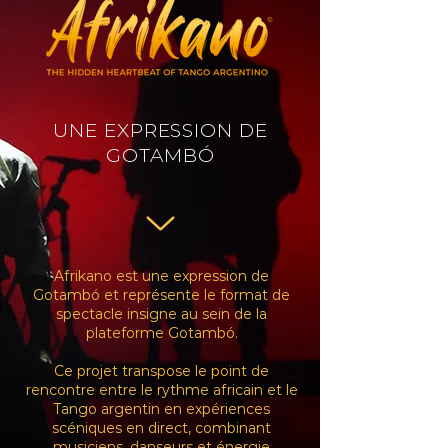
UNE EXPRESSION DE
GOTAMBÓ
Afrikano est une expression de
Gotambó et représente le format de
spectacle insigne au sein de la
plateforme Gotambó.
Ce projet transpose le point de
rencontre entre le rythme africain et le
Tango argentin en expériences
scéniques en direct, combinant
musiciens, danseurs et énergie