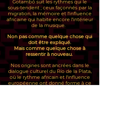
Gotambó suit les rythmes qui le
sous-tendent ; ceux façonnés par la
migration, la mémoire et l'influence
africaine qui habite encore l'intérieur
de la musique.
Non pas comme quelque chose qui
doit être expliqué.
Mais comme quelque chose à
ressentir à nouveau. ​
Nos origines sont ancrées dans le
dialogue culturel du Río de la Plata,
où le rythme africain et l'influence
européenne ont donné forme à ce
qui est devenu le Tango. ​
Mais il ne s'agit pas de regarder en
arrière. Il s'agit de donner une
continuité à cet échange au
présent. En travaillant avec des
artistes, des musiciens et des
collaborateurs de diverses cultures,
Gotambó maintient ce langage en