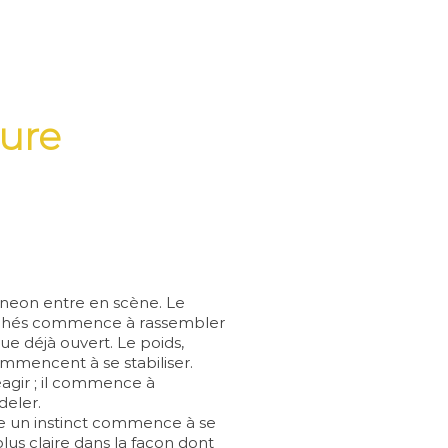
ture
oneon entre en scène. Le
achés commence à rassembler
ue déjà
ouvert. Le poids,
commencent à se stabiliser.
agir ; il commence à
deler.
e un instinct commence à se
lus claire dans la façon dont