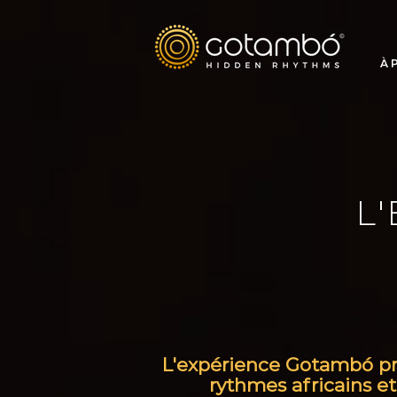
À 
L
L'expérience Gotambó pro
rythmes africains et 