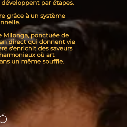
e développent par étapes.
vre grâce à un système
nnelle.
ée Milonga, ponctuée de
en direct qui donnent vie
e s'enrichit des saveurs
 harmonieux où art
dans un même souffle.
Ó