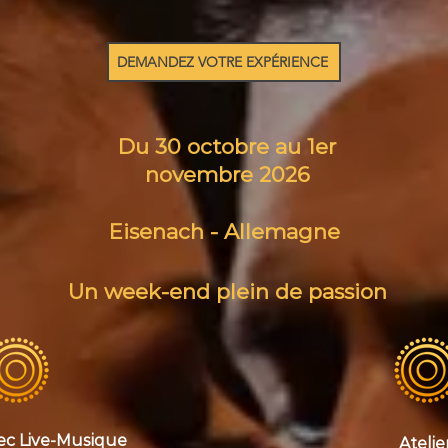
DEMANDEZ VOTRE EXPÉRIENCE
Du 30 octobre au 1er
novembre 2026
Eisenach - Allemagne
Un week-end plein de passion
ec Live-Musique
Atelie